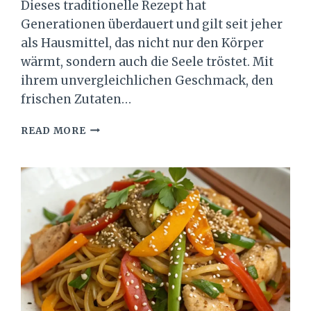
Dieses traditionelle Rezept hat
Generationen überdauert und gilt seit jeher
als Hausmittel, das nicht nur den Körper
wärmt, sondern auch die Seele tröstet. Mit
ihrem unvergleichlichen Geschmack, den
frischen Zutaten…
OMAS
READ MORE
HÜHNERSUPPE
–
DER
BESTE
SEELENTRÖSTER
BEI
ERKÄLTUNG