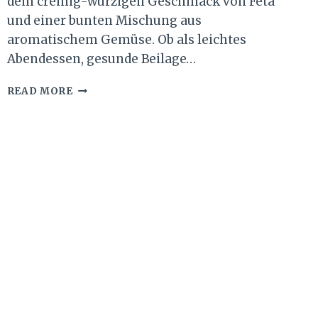
dem cremig-würzigen Geschmack von Feta
und einer bunten Mischung aus
aromatischem Gemüse. Ob als leichtes
Abendessen, gesunde Beilage…
FETA
READ MORE
KARTOFFELN
OFENGEMÜSE
–
AROMATISCH,
SÄTTIGEND
UND
SCHNELL
GEMACHT