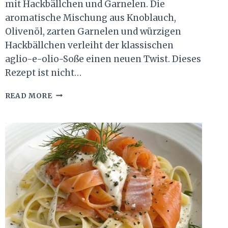
mit Hackbällchen und Garnelen. Die
aromatische Mischung aus Knoblauch,
Olivenöl, zarten Garnelen und würzigen
Hackbällchen verleiht der klassischen
aglio-e-olio-Soße einen neuen Twist. Dieses
Rezept ist nicht…
TAGLIATELLE
READ MORE
AGLIO
E
OLIO
MIT
HACKBÄLLCHEN
UND
GARNELEN