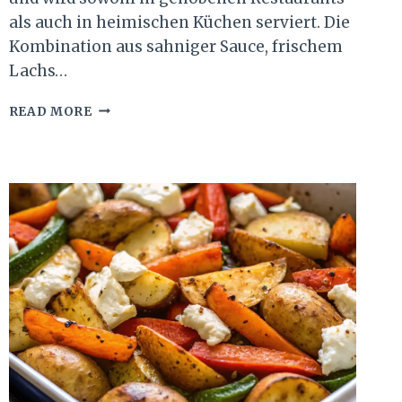
als auch in heimischen Küchen serviert. Die
Kombination aus sahniger Sauce, frischem
Lachs…
TAGLIATELLE
READ MORE
AL
SALMONE
–
CREMIGES
PASTA
REZEPT
EINFACH