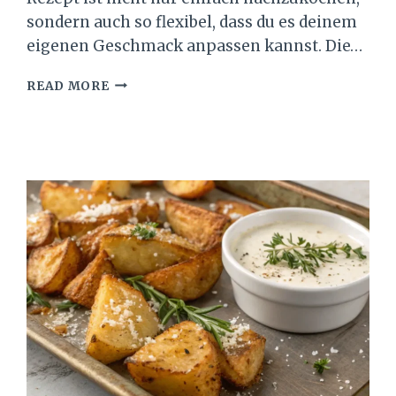
sondern auch so flexibel, dass du es deinem
eigenen Geschmack anpassen kannst. Die…
GORENG-
READ MORE
NUDELN
REZEPT
–
EINFACH,
SCHNELL
UND
UNGLAUBLICH
LECKER