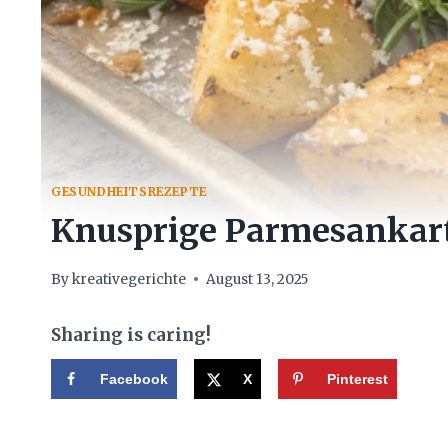
GESUNDHEITSREZEPTE
Knusprige Parmesankart
By
kreativegerichte
August 13, 2025
Sharing is caring!
Facebook
X
Pinterest