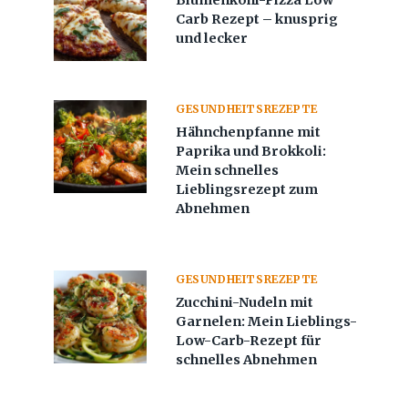
Blumenkohl-Pizza Low
Carb Rezept – knusprig
und lecker
GESUNDHEITSREZEPTE
Hähnchenpfanne mit
Paprika und Brokkoli:
Mein schnelles
Lieblingsrezept zum
Abnehmen
GESUNDHEITSREZEPTE
Zucchini-Nudeln mit
Garnelen: Mein Lieblings-
Low-Carb-Rezept für
schnelles Abnehmen