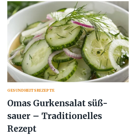
REZEPT
–
EINFACH
UND
HERZHAFT
GESUNDHEITSREZEPTE
Omas Gurkensalat süß-
sauer – Traditionelles
Rezept