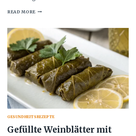
GEFÜLLTE
READ MORE
BLÄTTERTEIGTASCHEN
MIT
SCHINKEN-
KÄSE
–
EINFACH
UND
SCHNELL
ZUBEREITET
GESUNDHEITSREZEPTE
Gefüllte Weinblätter mit