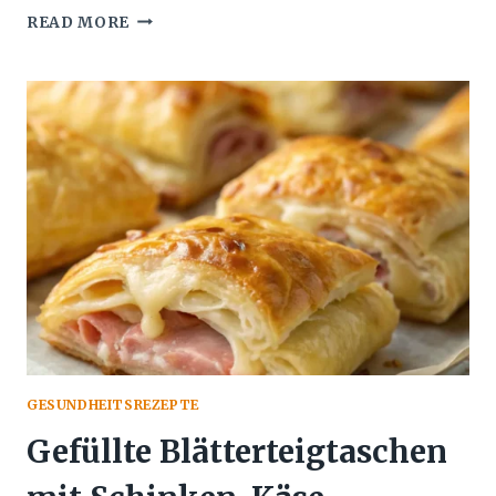
GEBACKENE
READ MORE
PANIERTE
ZUCCHINI
AUS
DEM
OFEN
–
EINFACH
&
LECKER
GESUNDHEITSREZEPTE
Gefüllte Blätterteigtaschen