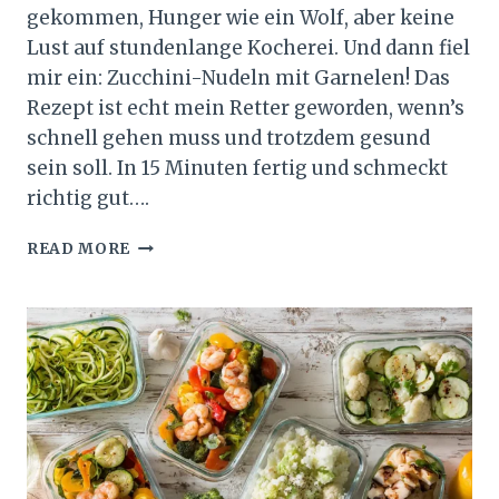
gekommen, Hunger wie ein Wolf, aber keine
Lust auf stundenlange Kocherei. Und dann fiel
mir ein: Zucchini-Nudeln mit Garnelen! Das
Rezept ist echt mein Retter geworden, wenn’s
schnell gehen muss und trotzdem gesund
sein soll. In 15 Minuten fertig und schmeckt
richtig gut….
ZUCCHINI-
READ MORE
NUDELN
MIT
GARNELEN:
MEIN
LIEBLINGS-
LOW-
CARB-
REZEPT
FÜR
SCHNELLES