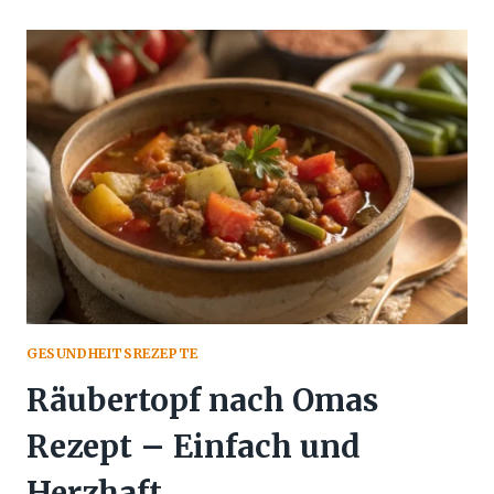
MIT
REIS
–
EINFACH
UND
KÖSTLICH
GESUNDHEITSREZEPTE
Räubertopf nach Omas
Rezept – Einfach und
Herzhaft