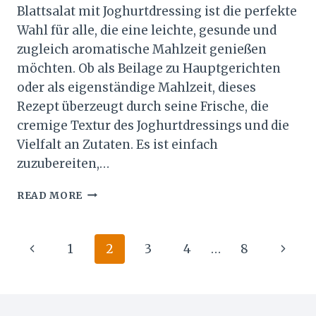
Blattsalat mit Joghurtdressing ist die perfekte
Wahl für alle, die eine leichte, gesunde und
zugleich aromatische Mahlzeit genießen
möchten. Ob als Beilage zu Hauptgerichten
oder als eigenständige Mahlzeit, dieses
Rezept überzeugt durch seine Frische, die
cremige Textur des Joghurtdressings und die
Vielfalt an Zutaten. Es ist einfach
zuzubereiten,…
BLATTSALAT
READ MORE
MIT
JOGHURTDRESSING
EINFACH
Page
Previous
Next
1
2
3
4
…
8
ZUBEREITET
navigation
Page
Page