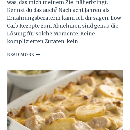
was, das mich meinem Ziel näherbringt.
Kennst du das auch? Nach acht Jahren als
Ernährungsberaterin kann ich dir sagen: Low
Carb Rezepte zum Abnehmen sind genau die
Lösung für solche Momente. Keine
komplizierten Zutaten, kein…
LOW
READ MORE
CARB
REZEPTE
ZUM
ABNEHMEN
10
EINFACHE
GERICHTE
FÜR
SCHNELLEN
GEWICHTSVERLUST