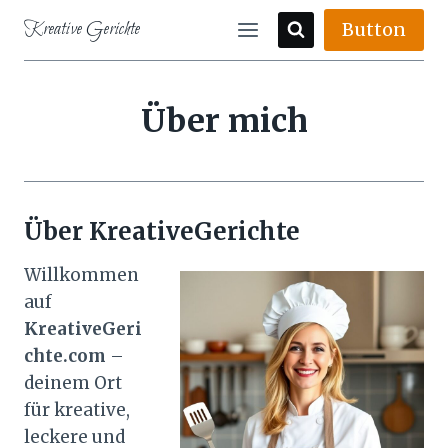
Skip
Kreative Gerichte
Button
to
content
Über mich
Über KreativeGerichte
Willkommen
auf
KreativeGeri
chte.com
–
deinem Ort
für kreative,
leckere und