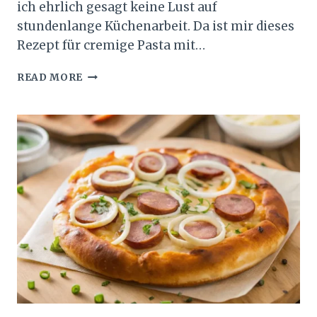
ich ehrlich gesagt keine Lust auf
stundenlange Küchenarbeit. Da ist mir dieses
Rezept für cremige Pasta mit…
CREMIGE
READ MORE
PASTA
MIT
HÄHNCHEN
UND
FETA
–
MEIN
LIEBLINGSREZEPT
FÜR
DIE
WOCHE