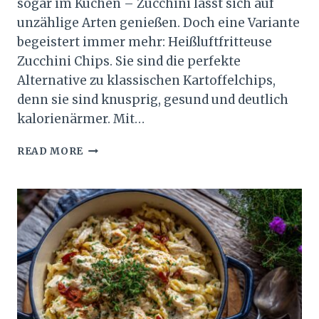
sogar im Kuchen – Zucchini lässt sich auf
unzählige Arten genießen. Doch eine Variante
begeistert immer mehr: Heißluftfritteuse
Zucchini Chips. Sie sind die perfekte
Alternative zu klassischen Kartoffelchips,
denn sie sind knusprig, gesund und deutlich
kalorienärmer. Mit…
KNUSPRIGE
READ MORE
HEISSLUFTFRITTEUSE Z
UCCHINI C
HIPS S
ELBER M
ACHEN