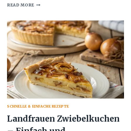
BREZEL
READ MORE
PIZZA
MIT
WEISSWURST S
CHNELL Z
UBEREITET
SCHNELLE & EINFACHE REZEPTE
Landfrauen Zwiebelkuchen
– Einfach und