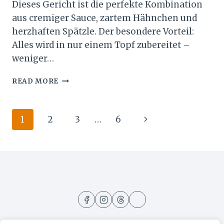
Dieses Gericht ist die perfekte Kombination
aus cremiger Sauce, zartem Hähnchen und
herzhaften Spätzle. Der besondere Vorteil:
Alles wird in nur einem Topf zubereitet –
weniger…
ONE-
READ MORE
POT-
SPÄTZLE
MIT
Page
Next
1
2
3
…
6
HÄHNCHEN
–
navigation
Page
EINFACH
&
CREMIG