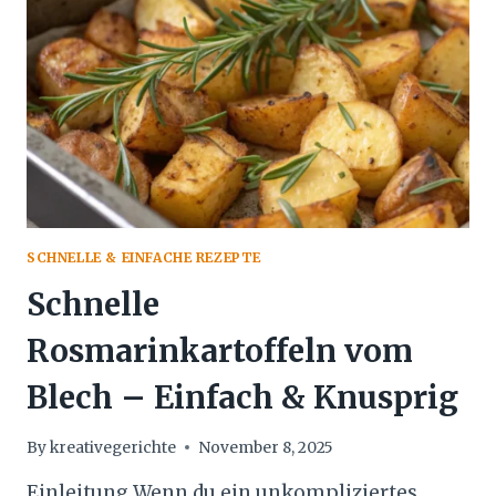
ZUBEREITEN
–
KNUSPRIG,
EINFACH
UND
AROMATISCH
SCHNELLE & EINFACHE REZEPTE
Schnelle
Rosmarinkartoffeln vom
Blech – Einfach & Knusprig
By
kreativegerichte
November 8, 2025
Einleitung Wenn du ein unkompliziertes,