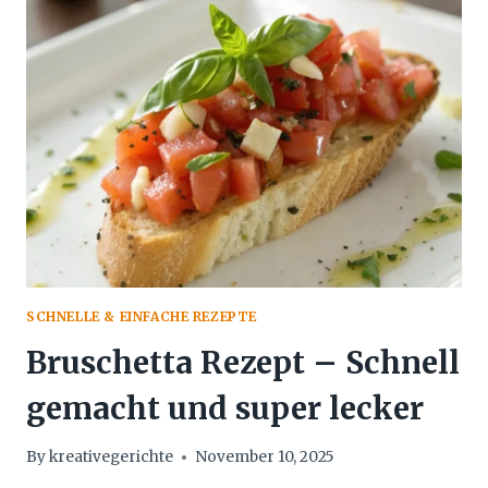
–
EINFACH
UND
KÖSTLICH
ZUBEREITET
SCHNELLE & EINFACHE REZEPTE
Bruschetta Rezept – Schnell
gemacht und super lecker
By
kreativegerichte
November 10, 2025