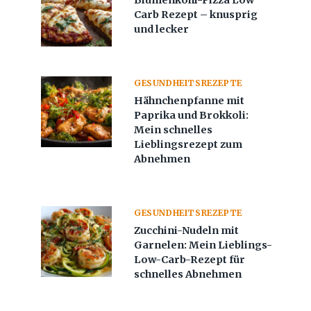
Blumenkohl-Pizza Low
Carb Rezept – knusprig
und lecker
GESUNDHEITSREZEPTE
Hähnchenpfanne mit
Paprika und Brokkoli:
Mein schnelles
Lieblingsrezept zum
Abnehmen
GESUNDHEITSREZEPTE
Zucchini-Nudeln mit
Garnelen: Mein Lieblings-
Low-Carb-Rezept für
schnelles Abnehmen