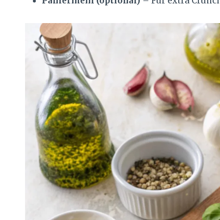
Paniermehl (optional)
– Für extra Crunc