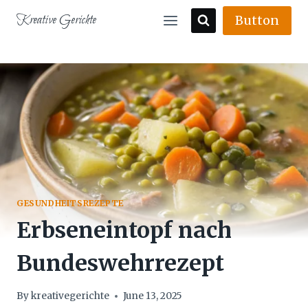
Skip
Kreative Gerichte
Button
to
content
GESUNDHEITSREZEPTE
Erbseneintopf nach
Bundeswehrrezept
By
kreativegerichte
June 13, 2025