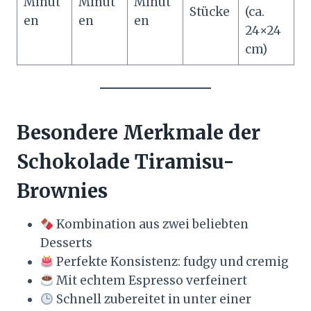
Minut
Minut
Minut
Stücke
(ca.
en
en
en
24×24
cm)
Besondere Merkmale der
Schokolade Tiramisu-
Brownies
Kombination aus zwei beliebten
Desserts
Perfekte Konsistenz: fudgy und cremig
Mit echtem Espresso verfeinert
Schnell zubereitet in unter einer