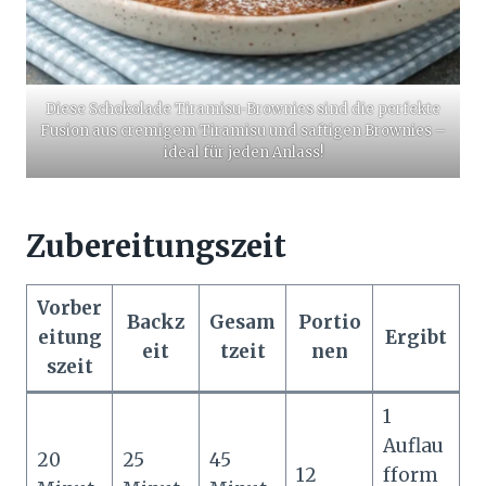
Diese Schokolade Tiramisu-Brownies sind die perfekte
Fusion aus cremigem Tiramisu und saftigen Brownies –
ideal für jeden Anlass!
Zubereitungszeit
Vorber
Backz
Gesam
Portio
eitung
Ergibt
eit
tzeit
nen
szeit
1
Auflau
20
25
45
12
fform