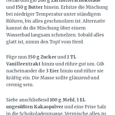
Gefäß und gib
200 g Zartbitterschokolade
und
150 g Butter
hinein. Erhitze die Mischung
bei niedriger Temperatur unter ständigem
Rühren, bis alles geschmolzen ist. Alternativ
kannst du die Mischung über einem
Wasserbad langsam schmelzen. Sobald alles
glatt ist, nimm den Topf vom Herd.
Füge nun
150 g Zucker
und
1 TL
Vanilleextrakt
hinzu und rühre gut um. Gib
nacheinander die
3 Eier
hinzu und rühre sie
kräftig ein. Die Masse sollte glänzend und
cremig sein.
Siebe anschließend
100 g Mehl
,
1 EL
ungesüßten Kakaopulver
und eine Prise Salz
in die Schokoladenmasse. Vermische alles zu