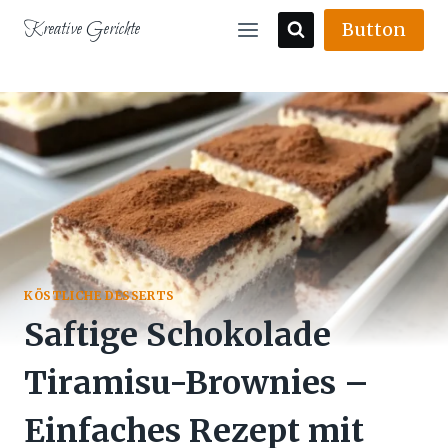
Skip
Kreative Gerichte
Button
to
content
KÖSTLICHE DESSERTS
Saftige Schokolade
Tiramisu-Brownies –
Einfaches Rezept mit