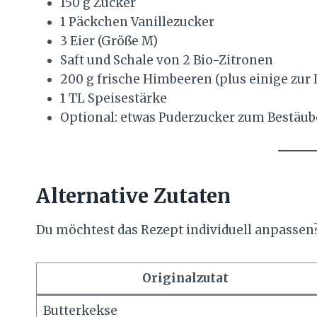
150 g Zucker
1 Päckchen Vanillezucker
3 Eier (Größe M)
Saft und Schale von 2 Bio-Zitronen
200 g frische Himbeeren (plus einige zur
1 TL Speisestärke
Optional: etwas Puderzucker zum Bestäu
Alternative Zutaten
Du möchtest das Rezept individuell anpassen?
Originalzutat
Butterkekse