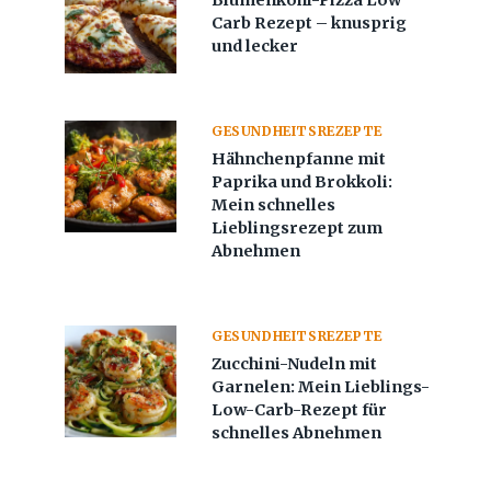
Blumenkohl-Pizza Low
Carb Rezept – knusprig
und lecker
GESUNDHEITSREZEPTE
Hähnchenpfanne mit
Paprika und Brokkoli:
Mein schnelles
Lieblingsrezept zum
Abnehmen
GESUNDHEITSREZEPTE
Zucchini-Nudeln mit
Garnelen: Mein Lieblings-
Low-Carb-Rezept für
schnelles Abnehmen