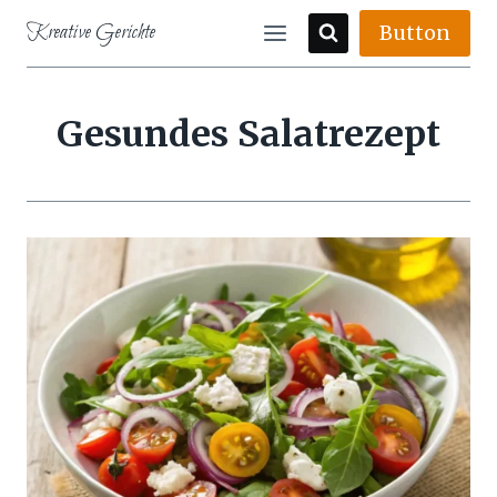
Skip
Kreative Gerichte
Button
to
content
Gesundes Salatrezept