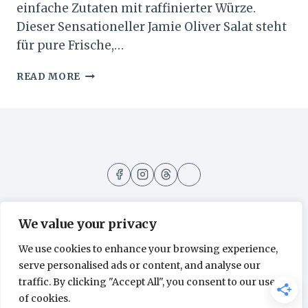
einfache Zutaten mit raffinierter Würze.
Dieser Sensationeller Jamie Oliver Salat steht
für pure Frische,…
SENSATIONELLER
READ MORE
JAMIE
OLIVER
SALAT
–
EINFACHES
REZEPT
FÜR
FRISCHEN
GENUSS
We value your privacy
We use cookies to enhance your browsing experience,
Kontakt
Nutzungsbedingungen
serve personalised ads or content, and analyse our
Datenschutzerklärung
Über mich
traffic. By clicking "Accept All", you consent to our use
of cookies.