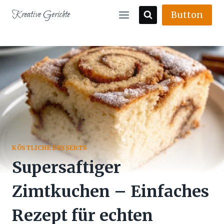
Skip
Kreative Gerichte
Button
to
content
KÖSTLICHE DESSERTS
Supersaftiger
Zimtkuchen – Einfaches
Rezept für echten