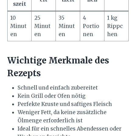
szeit
10
25
35
4
1 kg
Minut
Minut
Minut
Portio
Rippc
en
en
en
nen
hen
Wichtige Merkmale des
Rezepts
Schnell und einfach zubereitet
Kein Grill oder Ofen nötig
Perfekte Kruste und saftiges Fleisch
Weniger Fett, da keine zusätzliche
Ölmenge erforderlich ist
Ideal für ein schnelles Abendessen oder