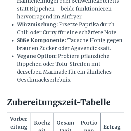
Hähnchenflügel oder Schweinekoteletts
statt Rippchen – beide funktionieren
hervorragend im Airfryer.
Würzmischung:
Ersetze Paprika durch
Chili oder Curry für eine schärfere Note.
Süße Komponente:
Tausche Honig gegen
braunen Zucker oder Agavendicksaft.
Vegane Option:
Probiere pflanzliche
Rippchen oder Tofu-Streifen mit
derselben Marinade für ein ähnliches
Geschmackserlebnis.
Zubereitungszeit-Tabelle
Vorber
Kochz
Gesam
Portio
eitung
Ertrag
eit
tzeit
nen