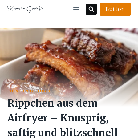
Skip
Kreative Gerichte
Button
to
content
FLEISCH & GEFLÜGEL
Rippchen aus dem
Airfryer – Knusprig,
saftig und blitzschnell