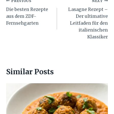
Post
PREVIOUS
NEXT
Die besten Rezepte
Lasagne Rezept –
navigation
aus dem ZDF-
Der ultimative
Fernsehgarten
Leitfaden für den
italienischen
Klassiker
Similar Posts