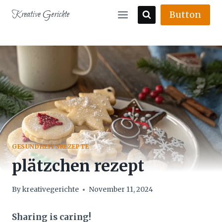
Skip
Kreative Gerichte
Button
to
content
GESUNDHEITSREZEPTE
plätzchen rezept
By
kreativegerichte
November 11, 2024
Sharing is caring!